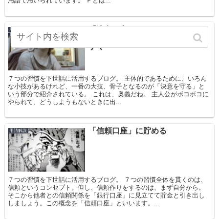
用語で用いられています。 Ｐとは...
「決意を守る」はラストバトルで
用語解説
主人公が立ち上がる風にわかりや
すく
７つの習慣を下世話に活用するブログ。 主体的であるために、いろん
な小技があるけれど、一番の大技、骨子となるのが「決意を守る」と
いう部分で紹介されている。 これは、奥義だね。 主人公がボコボコに
やられて、どうしようもないときに出...
「信頼口座」に貯める
用語解説
７つの習慣を下世話に活用するブログ。 ７つの習慣全体を貫くのは、
信頼というコンセプト。但し、信頼作りをするのは、まず自分から。
そこから他者との信頼関係を「銀行口座」に見立てて貯金と引き出し
しましょう。この概念を「信頼口座」といいます。...