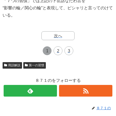
「７つの習慣」では上記の下世話なたわ言を
“影響の輪／関心の輪”と表現して、ピシャリと言ってのけて
いる。
次へ
1
2
3
用語解説
第一の習慣
８７１のをフォローする
８７１の