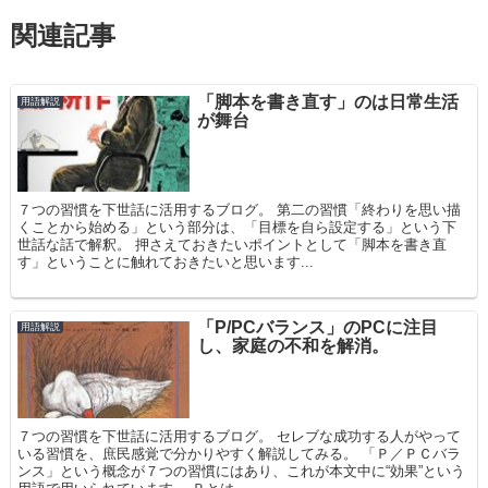
関連記事
「脚本を書き直す」のは日常生活
用語解説
が舞台
７つの習慣を下世話に活用するブログ。 第二の習慣「終わりを思い描
くことから始める」という部分は、「目標を自ら設定する」という下
世話な話で解釈。 押さえておきたいポイントとして「脚本を書き直
す」ということに触れておきたいと思います...
「P/PCバランス」のPCに注目
用語解説
し、家庭の不和を解消。
７つの習慣を下世話に活用するブログ。 セレブな成功する人がやって
いる習慣を、庶民感覚で分かりやすく解説してみる。 「Ｐ／ＰＣバラ
ンス」という概念が７つの習慣にはあり、これが本文中に“効果”という