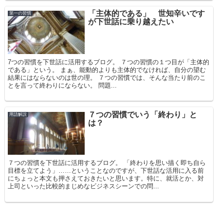
「主体的である」 世知辛いです
第一の習慣
が下世話に乗り越えたい
7つの習慣を下世話に活用するブログ。 ７つの習慣の１つ目が「主体的
である」という。 まぁ、能動的よりも主体的でなければ、自分の望む
結果にはならないのは世の理。 ７つの習慣では、そんな当たり前のこ
とを言って終わりにならない。 問題...
７つの習慣でいう「終わり」と
用語解説
は？
７つの習慣を下世話に活用するブログ。 「終わりを思い描く即ち自ら
目標を立てよう」……ということなのですが、下世話な活用に入る前
にちょっと本文も押さえておきたいと思います。特に、就活とか、対
上司といった比較的まじめなビジネスシーンでの問...