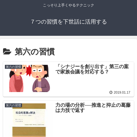
こっそり上手くやるテクニック
７つの習慣を下世話に活用する
第六の習慣
「シナジーを創り出す」第三の案
第六の習慣
で家族会議を対応する？
2019.01.17
力の場の分析──推進と抑止の葛藤
第六の習慣
は力技で返す