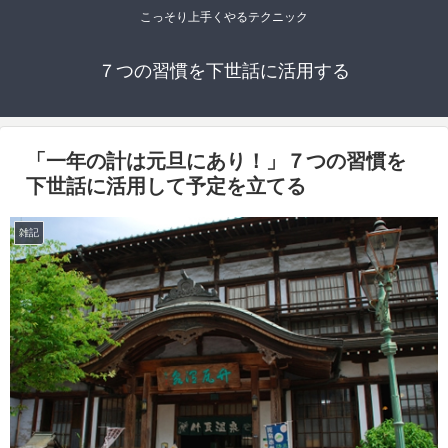
こっそり上手くやるテクニック
７つの習慣を下世話に活用する
「一年の計は元旦にあり！」７つの習慣を
下世話に活用して予定を立てる
雑記