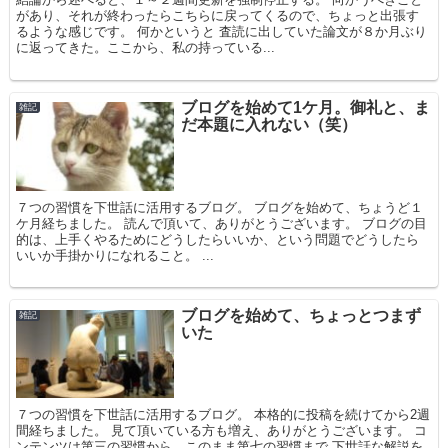
があり、それが終わったらこちらに戻ってくるので、ちょっと出張す
るような感じです。 何かというと 査読に出していた論文が８か月ぶり
に返ってきた。ここから、私の持っている...
ブログを始めて1ケ月。御礼と、ま
雑記
だ本題に入れない（笑）
７つの習慣を下世話に活用するブログ。 ブログを始めて、ちょうど１
ケ月経ちました。 読んで頂いて、ありがとうございます。 ブログの目
的は、上手くやるためにどうしたらいいか、という問題でどうしたら
いいか手掛かりになれること。 ...
ブログを始めて、ちょっとつまず
雑記
いた
７つの習慣を下世話に活用するブログ。 本格的に投稿を続けてから2週
間経ちました。 見て頂いている方も増え、ありがとうございます。 コ
ンテンツは第三の習慣から、このまま第七の習慣まで 下世話な解説を